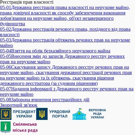
Реєстрація прав власності
05-01
Державна реєстрація права власності на нерухоме майно,
права довірчої власності як способу забезпечення виконання
зобов'язання на нерухоме майно, об'єкт незавершеного
будівництва
05-02
Державна реєстрація речового права, похідного від права
власності
05-03
Державна реєстрація обтяжень речових прав на нерухоме
майно
05-04
Взяття на облік безхазяйного нерухомого майна
05-05
Внесення змін до записів Державного реєстру речових
прав на нерухоме майно
05-06
Скасування запису Державного реєстру речових прав на
нерухоме майно, скасування державної реєстрації речових прав
на нерухоме майно та їх обтяжень, скасування рішення
державного реєстратора (за судовим рішенням)
05-07
Надання інформації з Державного реєстру речових прав на
нерухоме майно
05-08
Заборона вчинення реєстраційних дій
Зворотний зв'язок