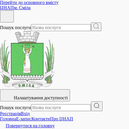
Перейти до основного вмісту
ЦНАП
м. Сміла
Пошук послуги
Налаштування доступності
Пошук послуги
Реєстрація
Вхід
Головна
E-запис
Контакти
Про ЦНАП
Повернутися на головну