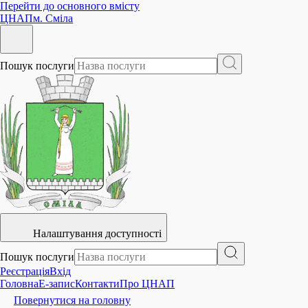
Перейти до основного вмісту
ЦНАП
м. Сміла
Пошук послуги
Налаштування доступності
Пошук послуги
Реєстрація
Вхід
Головна
E-запис
Контакти
Про ЦНАП
Повернутися на головну