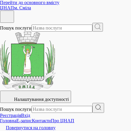
Перейти до основного вмісту
ЦНАП
м. Сміла
Пошук послуги
Налаштування доступності
Пошук послуги
Реєстрація
Вхід
Головна
E-запис
Контакти
Про ЦНАП
Повернутися на головну