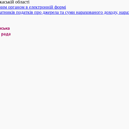
аській області
чим органом в електронній формі
атників податків про джерела та суми нарахованого доходу, нара