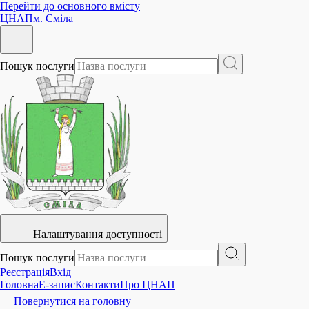
Перейти до основного вмісту
ЦНАП
м. Сміла
Пошук послуги
Налаштування доступності
Пошук послуги
Реєстрація
Вхід
Головна
E-запис
Контакти
Про ЦНАП
Повернутися на головну