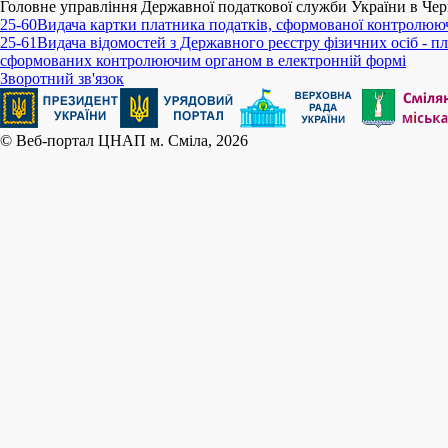
Головне управління Державної податкової служби України в Черк
25-60
Видача картки платника податків, сформованої контролюю
25-61
Видача відомостей з Державного реєстру фізичних осіб - пл
сформованих контролюючим органом в електронній формі
Зворотний зв'язок
© Веб-портал ЦНАП м. Сміла, 2026