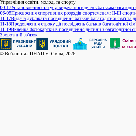
Управління освіти, молоді та спорту
00-17
Установлення статусу, видача посвідчень батькам багатодітної
06-05
Присвоєння спортивних розрядів спортсменам: ІІ-ІІІ спорт
11-17
Видача дубліката посвідчення батьків багатодітної сім'ї та д
11-18
Продовження строку дії посвідчень батьків багатодітної сім'ї
11-19
Вклейка фотокартки в посвідчення дитини з багатодітної сім
Зворотний зв'язок
© Веб-портал ЦНАП м. Сміла, 2026