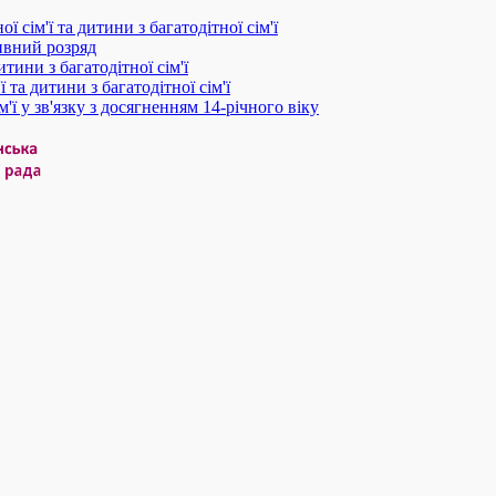
 сім'ї та дитини з багатодітної сім'ї
ивний розряд
итини з багатодітної сім'ї
 та дитини з багатодітної сім'ї
'ї у зв'язку з досягненням 14-річного віку