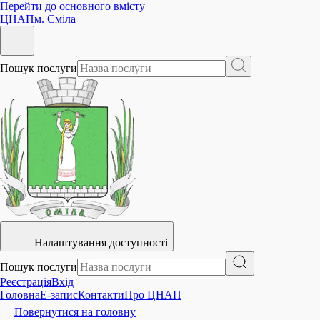
Перейти до основного вмісту
ЦНАП
м. Сміла
Пошук послуги
Налаштування доступності
Пошук послуги
Реєстрація
Вхід
Головна
E-запис
Контакти
Про ЦНАП
Повернутися на головну