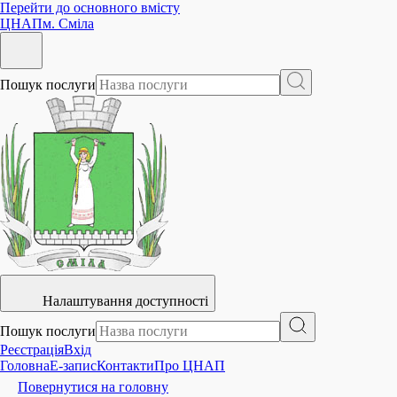
Перейти до основного вмісту
ЦНАП
м. Сміла
Пошук послуги
Налаштування доступності
Пошук послуги
Реєстрація
Вхід
Головна
E-запис
Контакти
Про ЦНАП
Повернутися на головну