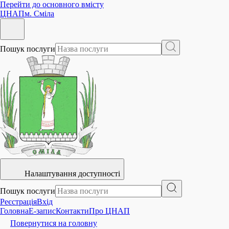
Перейти до основного вмісту
ЦНАП
м. Сміла
Пошук послуги
Налаштування доступності
Пошук послуги
Реєстрація
Вхід
Головна
E-запис
Контакти
Про ЦНАП
Повернутися на головну