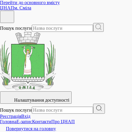
Перейти до основного вмісту
ЦНАП
м. Сміла
Пошук послуги
Налаштування доступності
Пошук послуги
Реєстрація
Вхід
Головна
E-запис
Контакти
Про ЦНАП
Повернутися на головну