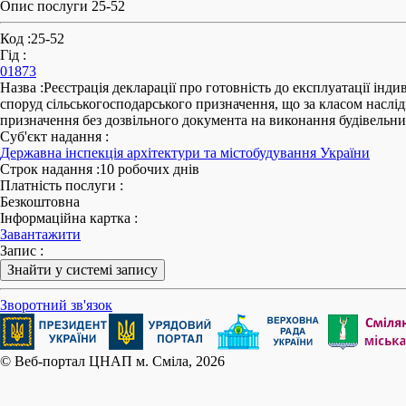
Опис послуги 25-52
Код
:
25-52
Гід
:
01873
Назва
:
Реєстрація декларації про готовність до експлуатації інд
споруд сільськогосподарського призначення, що за класом наслідк
призначення без дозвільного документа на виконання будівельни
Суб'єкт надання
:
Державна інспекція архітектури та містобудування України
Строк надання
:
10 робочих днів
Платність послуги
:
Безкоштовна
Інформаційна картка
:
Завантажити
Запис
:
Знайти у системі запису
Зворотний зв'язок
© Веб-портал ЦНАП м. Сміла, 2026