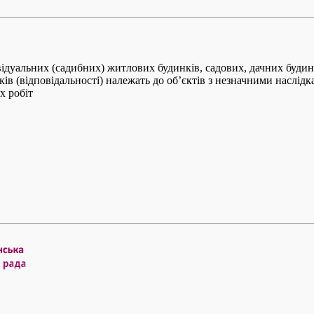
ивідуальних (садибних) житлових будинків, садових, дачних будинк
ів (відповідальності) належать до об’єктів з незначними наслідк
х робіт