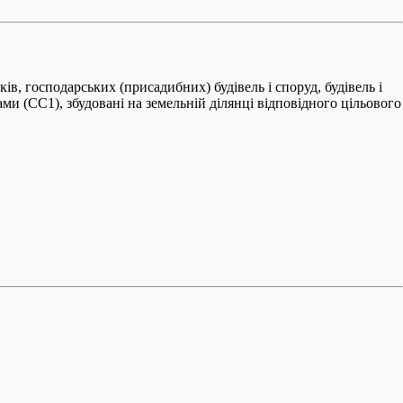
ів, господарських (присадибних) будівель і споруд, будівель і
ами (СС1), збудовані на земельній ділянці відповідного цільового