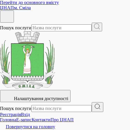
Перейти до основного вмісту
ЦНАП
м. Сміла
Пошук послуги
Налаштування доступності
Пошук послуги
Реєстрація
Вхід
Головна
E-запис
Контакти
Про ЦНАП
Повернутися на головну