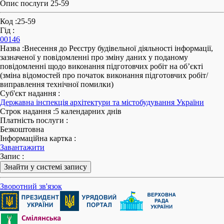
Опис послуги 25-59
Код
:
25-59
Гід
:
00146
Назва
:
Внесення до Реєстру будівельної діяльності інформації,
зазначеної у повідомленні про зміну даних у поданому
повідомленні щодо виконання підготовчих робіт на об’єкті
(зміна відомостей про початок виконання підготовчих робіт/
виправлення технічної помилки)
Суб'єкт надання
:
Державна інспекція архітектури та містобудування України
Строк надання
:
5 календарних днів
Платність послуги
:
Безкоштовна
Інформаційна картка
:
Завантажити
Запис
:
Знайти у системі запису
Зворотний зв'язок