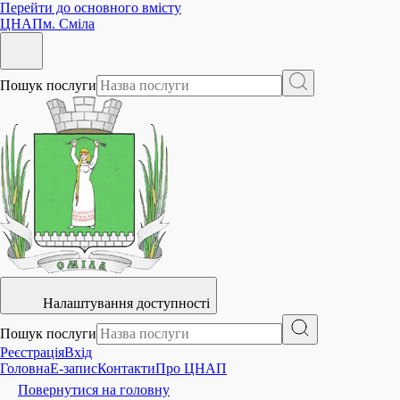
Перейти до основного вмісту
ЦНАП
м. Сміла
Пошук послуги
Налаштування доступності
Пошук послуги
Реєстрація
Вхід
Головна
E-запис
Контакти
Про ЦНАП
Повернутися на головну