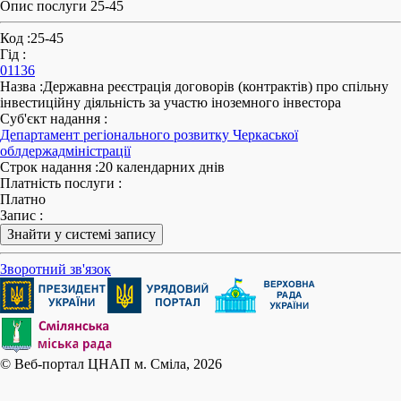
Опис послуги 25-45
Код
:
25-45
Гід
:
01136
Назва
:
Державна реєстрація договорів (контрактів) про спільну
інвестиційну діяльність за участю іноземного інвестора
Суб'єкт надання
:
Департамент регіонального розвитку Черкаської
облдержадміністрації
Строк надання
:
20 календарних днів
Платність послуги
:
Платно
Запис
:
Знайти у системі запису
Зворотний зв'язок
© Веб-портал ЦНАП м. Сміла, 2026