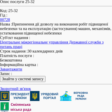
Опис послуги 25-32
Код
:
25-32
Гід
:
00728
Назва
:
Припинення дії дозволу на виконання робіт підвищеної
небезпеки та на експлуатацію (застосування) машин, механізмів,
устатковання підвищеної небезпеки
Суб'єкт надання
:
Центральне міжрегіональне управління Державної служби з
питань праці
Строк надання
:
30 календарних днів
Платність послуги
:
Безкоштовна
Інформаційна картка
:
Завантажити
Запис
:
Знайти у системі запису
Зворотний зв'язок