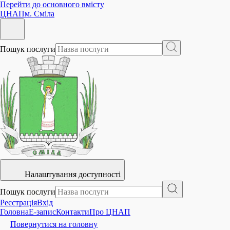
Перейти до основного вмісту
ЦНАП
м. Сміла
Пошук послуги
Налаштування доступності
Пошук послуги
Реєстрація
Вхід
Головна
E-запис
Контакти
Про ЦНАП
Повернутися на головну