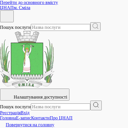
Перейти до основного вмісту
ЦНАП
м. Сміла
Пошук послуги
Налаштування доступності
Пошук послуги
Реєстрація
Вхід
Головна
E-запис
Контакти
Про ЦНАП
Повернутися на головну