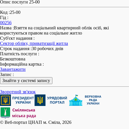
Опис послуги 25-00
Код
:
25-00
Гід
:
00256
Назва
:
Взяття на соціальний квартирний облік осіб, які
користуються правом на соціальне житло
Суб'єкт надання
:
Сектор обліку, приватизації житла
Строк надання
:
30 робочих днів
Платність послуги
:
Безкоштовна
Інформаційна картка
:
Завантажити
Запис
:
Знайти у системі запису
Зворотний зв'язок
© Веб-портал ЦНАП м. Сміла, 2026