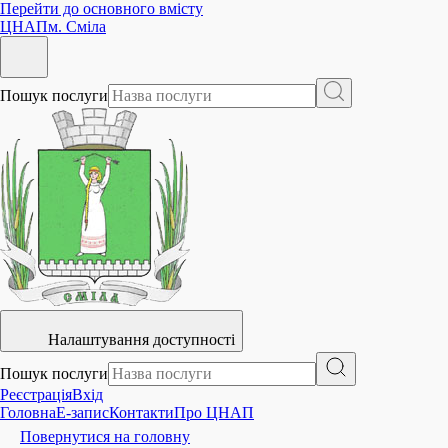
Перейти до основного вмісту
ЦНАП
м. Сміла
Пошук послуги
Налаштування доступності
Пошук послуги
Реєстрація
Вхід
Головна
E-запис
Контакти
Про ЦНАП
Повернутися на головну