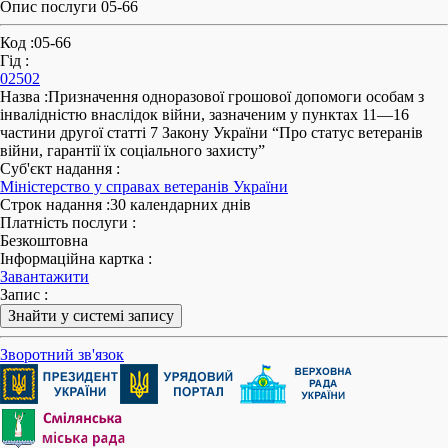
Опис послуги 05-66
Код
:
05-66
Гід
:
02502
Назва
:
Призначення одноразової грошової допомоги особам з
інвалідністю внаслідок війни, зазначеним у пунктах 11—16
частини другої статті 7 Закону України “Про статус ветеранів
війни, гарантії їх соціального захисту”
Суб'єкт надання
:
Міністерство у справах ветеранів України
Строк надання
:
30 календарних днів
Платність послуги
:
Безкоштовна
Інформаційна картка
:
Завантажити
Запис
:
Знайти у системі запису
Зворотний зв'язок