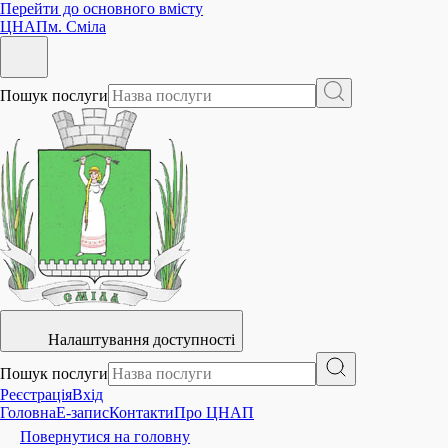
Перейти до основного вмісту
ЦНАП
м. Сміла
Пошук послуги
Налаштування доступності
Пошук послуги
Реєстрація
Вхід
Головна
E-запис
Контакти
Про ЦНАП
Повернутися на головну