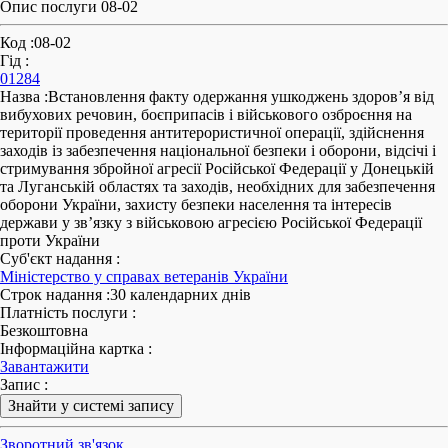
Опис послуги 08-02
Код
:
08-02
Гід
:
01284
Назва
:
Встановлення факту одержання ушкоджень здоров’я від
вибухових речовин, боєприпасів і військового озброєння на
території проведення антитерористичної операції, здійснення
заходів із забезпечення національної безпеки і оборони, відсічі і
стримування збройної агресії Російської Федерації у Донецькій
та Луганській областях та заходів, необхідних для забезпечення
оборони України, захисту безпеки населення та інтересів
держави у зв’язку з військовою агресією Російської Федерації
проти України
Суб'єкт надання
:
Міністерство у справах ветеранів України
Строк надання
:
30 календарних днів
Платність послуги
:
Безкоштовна
Інформаційна картка
:
Завантажити
Запис
:
Знайти у системі запису
Зворотний зв'язок