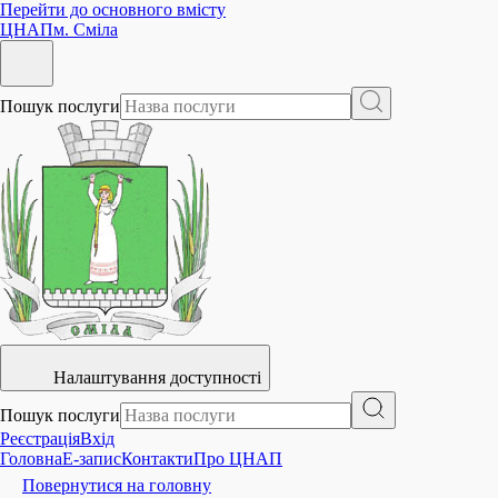
Перейти до основного вмісту
ЦНАП
м. Сміла
Пошук послуги
Налаштування доступності
Пошук послуги
Реєстрація
Вхід
Головна
E-запис
Контакти
Про ЦНАП
Повернутися на головну