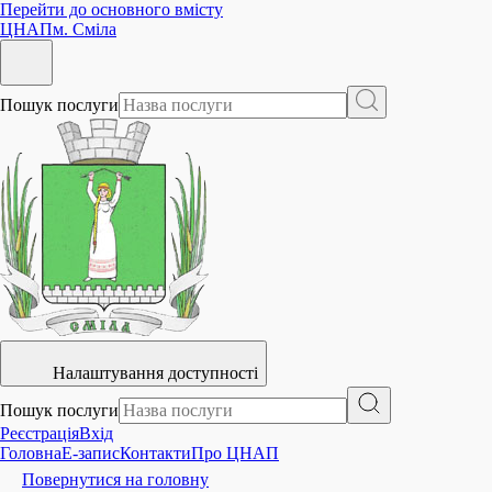
Перейти до основного вмісту
ЦНАП
м. Сміла
Пошук послуги
Налаштування доступності
Пошук послуги
Реєстрація
Вхід
Головна
E-запис
Контакти
Про ЦНАП
Повернутися на головну