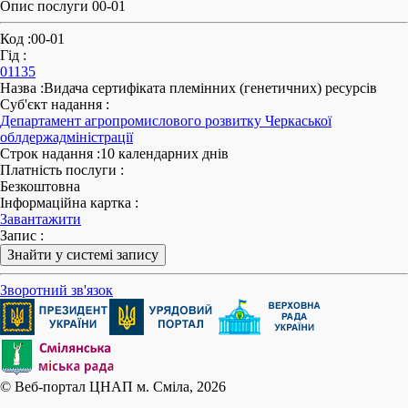
Опис послуги 00-01
Код
:
00-01
Гід
:
01135
Назва
:
Видача сертифіката племінних (генетичних) ресурсів
Суб'єкт надання
:
Департамент агропромислового розвитку Черкаської
облдержадміністрації
Строк надання
:
10 календарних днів
Платність послуги
:
Безкоштовна
Інформаційна картка
:
Завантажити
Запис
:
Знайти у системі запису
Зворотний зв'язок
© Веб-портал ЦНАП м. Сміла, 2026