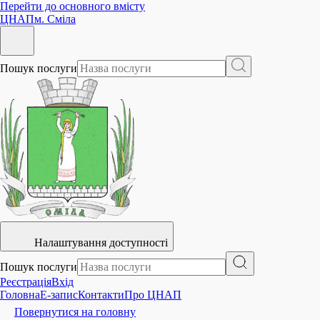
Перейти до основного вмісту
ЦНАП
м. Сміла
Пошук послуги
Налаштування доступності
Пошук послуги
Реєстрація
Вхід
Головна
E-запис
Контакти
Про ЦНАП
Повернутися на головну