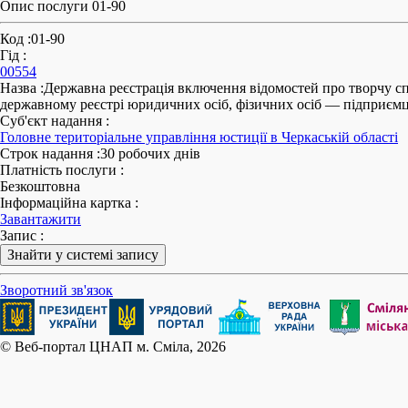
Опис послуги 01-90
Код
:
01-90
Гід
:
00554
Назва
:
Державна реєстрація включення відомостей про творчу спіл
державному реєстрі юридичних осіб, фізичних осіб — підприєм
Суб'єкт надання
:
Головне територіальне управління юстиції в Черкаській області
Строк надання
:
30 робочих днів
Платність послуги
:
Безкоштовна
Інформаційна картка
:
Завантажити
Запис
:
Знайти у системі запису
Зворотний зв'язок
© Веб-портал ЦНАП м. Сміла, 2026