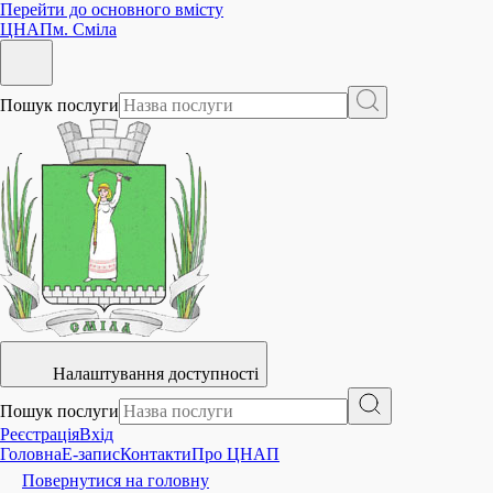
Перейти до основного вмісту
ЦНАП
м. Сміла
Пошук послуги
Налаштування доступності
Пошук послуги
Реєстрація
Вхід
Головна
E-запис
Контакти
Про ЦНАП
Повернутися на головну