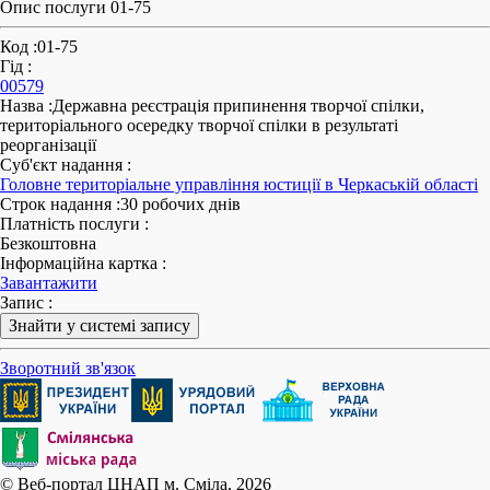
Опис послуги 01-75
Код
:
01-75
Гід
:
00579
Назва
:
Державна реєстрація припинення творчої спілки,
територіального осередку творчої спілки в результаті
реорганізації
Суб'єкт надання
:
Головне територіальне управління юстиції в Черкаській області
Строк надання
:
30 робочих днів
Платність послуги
:
Безкоштовна
Інформаційна картка
:
Завантажити
Запис
:
Знайти у системі запису
Зворотний зв'язок
© Веб-портал ЦНАП м. Сміла, 2026