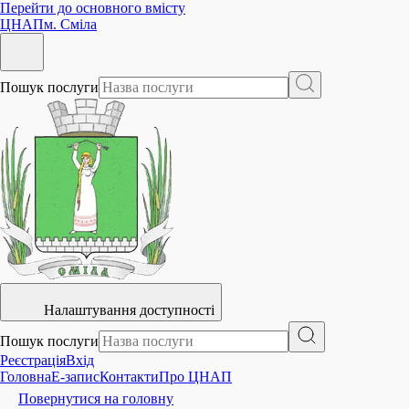
Перейти до основного вмісту
ЦНАП
м. Сміла
Пошук послуги
Налаштування доступності
Пошук послуги
Реєстрація
Вхід
Головна
E-запис
Контакти
Про ЦНАП
Повернутися на головну