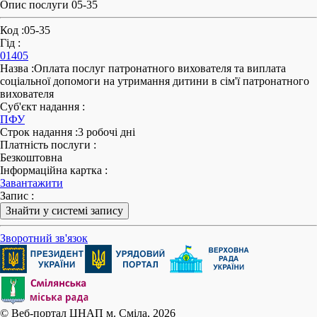
Опис послуги 05-35
Код
:
05-35
Гід
:
01405
Назва
:
Оплата послуг патронатного вихователя та виплата
соціальної допомоги на утримання дитини в сім'ї патронатного
вихователя
Суб'єкт надання
:
ПФУ
Строк надання
:
3 робочі дні
Платність послуги
:
Безкоштовна
Інформаційна картка
:
Завантажити
Запис
:
Знайти у системі запису
Зворотний зв'язок
© Веб-портал ЦНАП м. Сміла, 2026