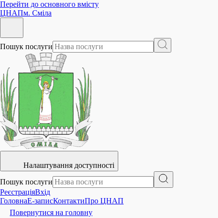
Перейти до основного вмісту
ЦНАП
м. Сміла
Пошук послуги
Налаштування доступності
Пошук послуги
Реєстрація
Вхід
Головна
E-запис
Контакти
Про ЦНАП
Повернутися на головну