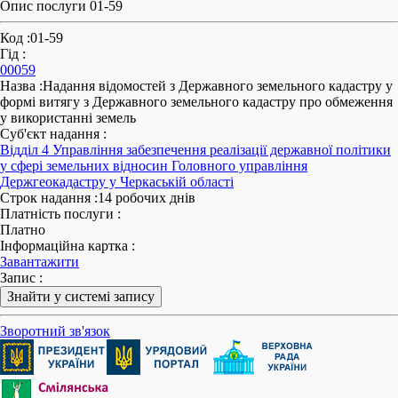
Опис послуги 01-59
Код
:
01-59
Гід
:
00059
Назва
:
Надання відомостей з Державного земельного кадастру у
формі витягу з Державного земельного кадастру про обмеження
у використанні земель
Суб'єкт надання
:
Відділ 4 Управління забезпечення реалізації державної політики
у сфері земельних відносин Головного управління
Держгеокадастру у Черкаській області
Строк надання
:
14 робочих днів
Платність послуги
:
Платно
Інформаційна картка
:
Завантажити
Запис
:
Знайти у системі запису
Зворотний зв'язок