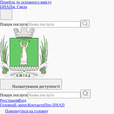
Перейти до основного вмісту
ЦНАП
м. Сміла
Пошук послуги
Налаштування доступності
Пошук послуги
Реєстрація
Вхід
Головна
E-запис
Контакти
Про ЦНАП
Повернутися на головну