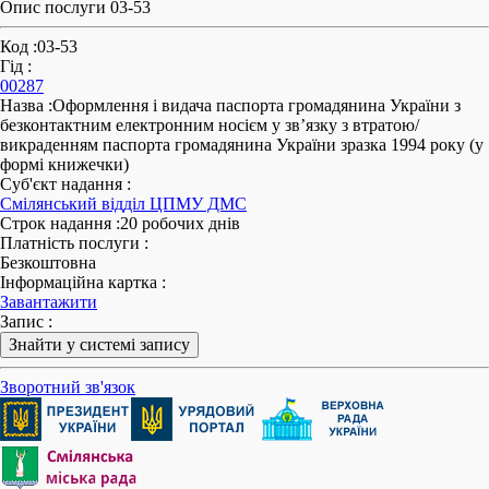
Опис послуги 03-53
Код
:
03-53
Гід
:
00287
Назва
:
Оформлення і видача паспорта громадянина України з
безконтактним електронним носієм у зв’язку з втратою/
викраденням паспорта громадянина України зразка 1994 року (у
формі книжечки)
Суб'єкт надання
:
Смілянський відділ ЦПМУ ДМС
Строк надання
:
20 робочих днів
Платність послуги
:
Безкоштовна
Інформаційна картка
:
Завантажити
Запис
:
Знайти у системі запису
Зворотний зв'язок