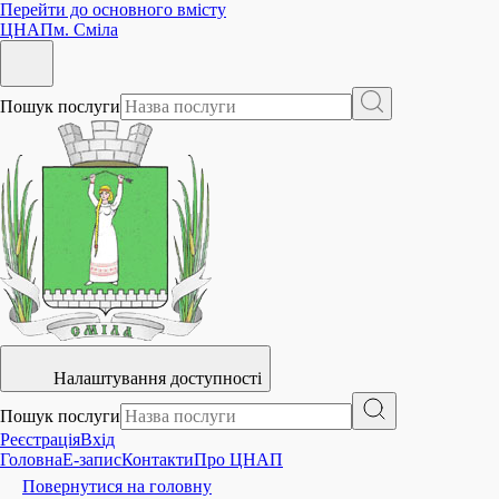
Перейти до основного вмісту
ЦНАП
м. Сміла
Пошук послуги
Налаштування доступності
Пошук послуги
Реєстрація
Вхід
Головна
E-запис
Контакти
Про ЦНАП
Повернутися на головну