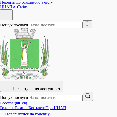
Перейти до основного вмісту
ЦНАП
м. Сміла
Пошук послуги
Налаштування доступності
Пошук послуги
Реєстрація
Вхід
Головна
E-запис
Контакти
Про ЦНАП
Повернутися на головну