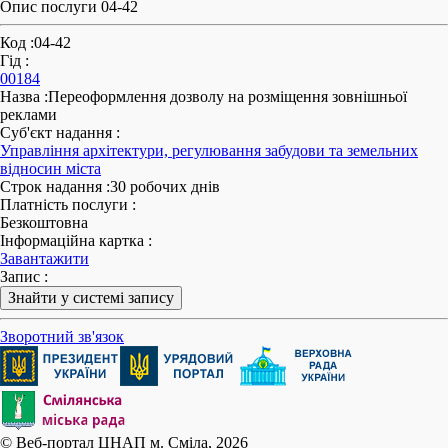
Опис послуги 04-42
Код
:
04-42
Гід
:
00184
Назва
:
Переоформлення дозволу на розміщення зовнішньої
реклами
Суб'єкт надання
:
Управління архітектури, регулювання забудови та земельних
відносин міста
Строк надання
:
30 робочих днів
Платність послуги
:
Безкоштовна
Інформаційна картка
:
Завантажити
Запис
:
Знайти у системі запису
Зворотний зв'язок
© Веб-портал ЦНАП м. Сміла, 2026