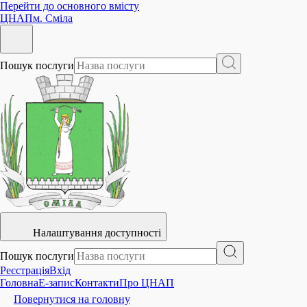
Перейти до основного вмісту
ЦНАП
м. Сміла
Пошук послуги
Налаштування доступності
Пошук послуги
Реєстрація
Вхід
Головна
E-запис
Контакти
Про ЦНАП
Повернутися на головну