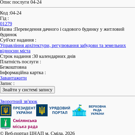
Опис послуги 04-24
Код
:
04-24
Гід
:
01279
Назва
:
Переведення дачного і садового будинку у житловий
будинок
Суб'єкт надання
:
Управління архітектури, регулювання забудови та земельних
відносин міста
Строк надання
:
30 календарних днів
Платність послуги
:
Безкоштовна
Інформаційна картка
:
Завантажити
Запис
:
Знайти у системі запису
Зворотний зв'язок
© Веб-портал ЦНАП м. Сміла, 2026