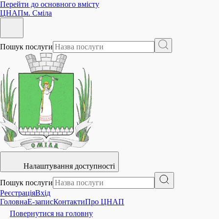
Перейти до основного вмісту
ЦНАП
м. Сміла
Пошук послуги
Налаштування доступності
Пошук послуги
Реєстрація
Вхід
Головна
E-запис
Контакти
Про ЦНАП
Повернутися на головну