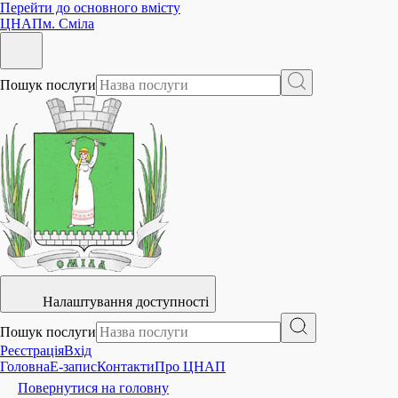
Перейти до основного вмісту
ЦНАП
м. Сміла
Пошук послуги
Налаштування доступності
Пошук послуги
Реєстрація
Вхід
Головна
E-запис
Контакти
Про ЦНАП
Повернутися на головну