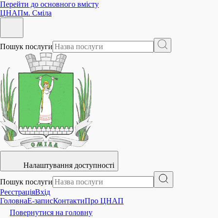
Перейти до основного вмісту
ЦНАП
м. Сміла
Пошук послуги
Налаштування доступності
Пошук послуги
Реєстрація
Вхід
Головна
E-запис
Контакти
Про ЦНАП
Повернутися на головну