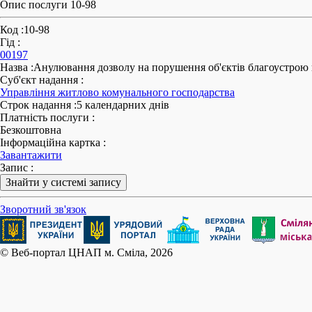
Опис послуги 10-98
Код
:
10-98
Гід
:
00197
Назва
:
Анулювання дозволу на порушення об'єктів благоустрою н
Суб'єкт надання
:
Управління житлово комунального господарства
Строк надання
:
5 календарних днів
Платність послуги
:
Безкоштовна
Інформаційна картка
:
Завантажити
Запис
:
Знайти у системі запису
Зворотний зв'язок
© Веб-портал ЦНАП м. Сміла, 2026