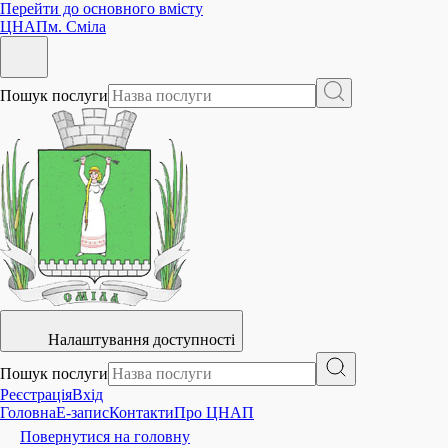
Перейти до основного вмісту
ЦНАП
м. Сміла
Пошук послуги
Налаштування доступності
Пошук послуги
Реєстрація
Вхід
Головна
E-запис
Контакти
Про ЦНАП
Повернутися на головну