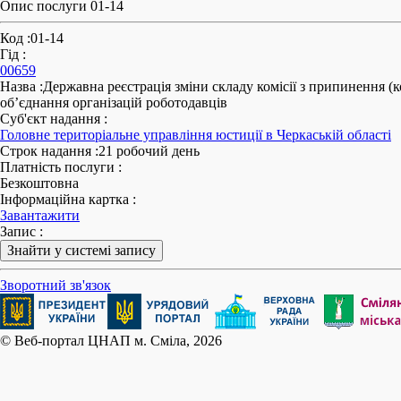
Опис послуги 01-14
Код
:
01-14
Гід
:
00659
Назва
:
Державна реєстрація зміни складу комісії з припинення (ком
об’єднання організацій роботодавців
Суб'єкт надання
:
Головне територіальне управління юстиції в Черкаській області
Строк надання
:
21 робочий день
Платність послуги
:
Безкоштовна
Інформаційна картка
:
Завантажити
Запис
:
Знайти у системі запису
Зворотний зв'язок
© Веб-портал ЦНАП м. Сміла, 2026