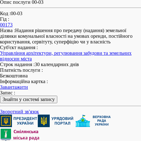
Опис послуги 00-03
Код
:
00-03
Гід
:
00173
Назва
:
Надання рішення про передачу (надання) земельної
ділянки комунальної власності на умовах оренди, постійного
користування, сервітуту, суперфіцію чи у власність
Суб'єкт надання
:
Управління архітектури, регулювання забудови та земельних
відносин міста
Строк надання
:
30 календарних днів
Платність послуги
:
Безкоштовна
Інформаційна картка
:
Завантажити
Запис
:
Знайти у системі запису
Зворотний зв'язок