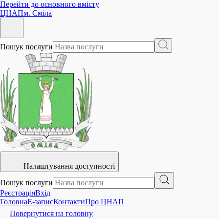
Перейти до основного вмісту
ЦНАП
м. Сміла
Пошук послуги
Налаштування доступності
Пошук послуги
Реєстрація
Вхід
Головна
E-запис
Контакти
Про ЦНАП
Повернутися на головну