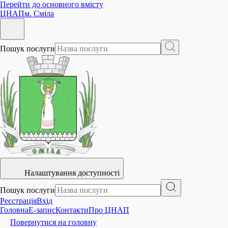
Перейти до основного вмісту
ЦНАП
м. Сміла
Пошук послуги
Налаштування доступності
Пошук послуги
Реєстрація
Вхід
Головна
E-запис
Контакти
Про ЦНАП
Повернутися на головну