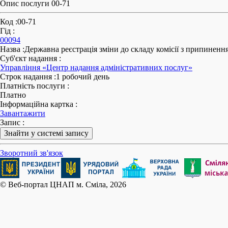
Опис послуги 00-71
Код
:
00-71
Гід
:
00094
Назва
:
Державна реєстрація зміни до складу комісії з припинення (
Суб'єкт надання
:
Управління «Центр надання адміністративних послуг»
Строк надання
:
1 робочий день
Платність послуги
:
Платно
Інформаційна картка
:
Завантажити
Запис
:
Знайти у системі запису
Зворотний зв'язок
© Веб-портал ЦНАП м. Сміла, 2026