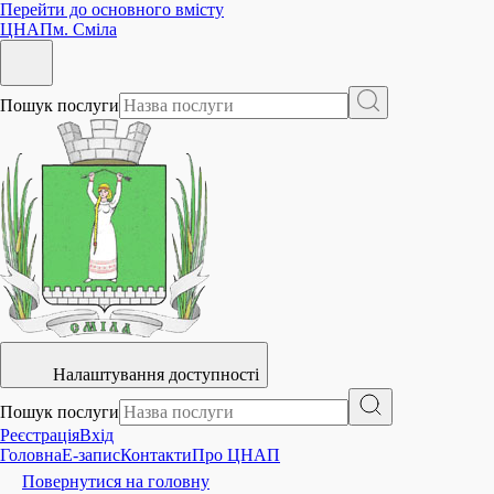
Перейти до основного вмісту
ЦНАП
м. Сміла
Пошук послуги
Налаштування доступності
Пошук послуги
Реєстрація
Вхід
Головна
E-запис
Контакти
Про ЦНАП
Повернутися на головну