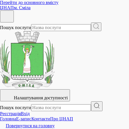
Перейти до основного вмісту
ЦНАП
м. Сміла
Пошук послуги
Налаштування доступності
Пошук послуги
Реєстрація
Вхід
Головна
E-запис
Контакти
Про ЦНАП
Повернутися на головну