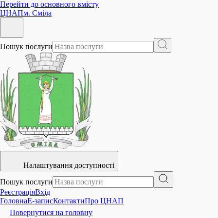
Перейти до основного вмісту
ЦНАП
м. Сміла
Пошук послуги
Налаштування доступності
Пошук послуги
Реєстрація
Вхід
Головна
E-запис
Контакти
Про ЦНАП
Повернутися на головну