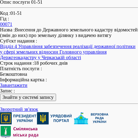
Опис послуги 01-51
Код
:
01-51
Гід
:
00071
Назва
:
Внесення до Державного земельного кадастру відомостей
(змін до них) про земельну ділянку з видачею витягу
Суб'єкт надання
:
Відділ 4 Управління забезпечення реалізації державної політики
у сфері земельних відносин Головного управління
Держгеокадастру у Черкаській області
Строк надання
:
18 робочих днів
Платність послуги
:
Безкоштовна
Інформаційна картка
:
Завантажити
Запис
:
Знайти у системі запису
Зворотний зв'язок