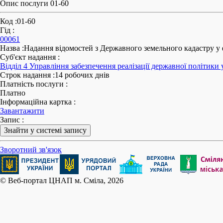
Опис послуги 01-60
Код
:
01-60
Гід
:
00061
Назва
:
Надання відомостей з Державного земельного кадастру у ф
Суб'єкт надання
:
Відділ 4 Управління забезпечення реалізації державної політики
Строк надання
:
14 робочих днів
Платність послуги
:
Платно
Інформаційна картка
:
Завантажити
Запис
:
Знайти у системі запису
Зворотний зв'язок
© Веб-портал ЦНАП м. Сміла, 2026