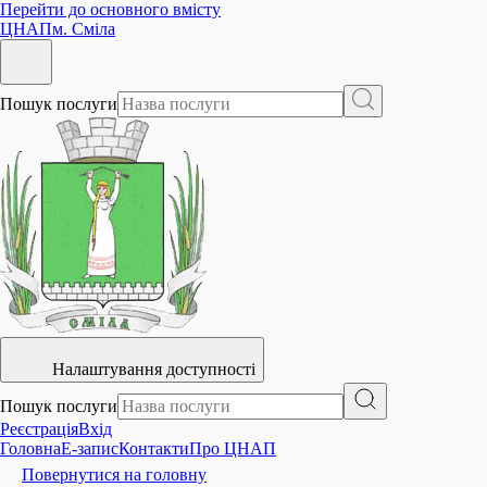
Перейти до основного вмісту
ЦНАП
м. Сміла
Пошук послуги
Налаштування доступності
Пошук послуги
Реєстрація
Вхід
Головна
E-запис
Контакти
Про ЦНАП
Повернутися на головну